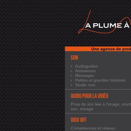
Une agence de prod
SON
Audioguides
Ambiances
Messages
Petites et grandes histoires
Studio voix
AUDIO POUR LA VIDÉO
Prise de son liée à l'image, mon
son, mixage
VOIX OFF
Compétences et réseau