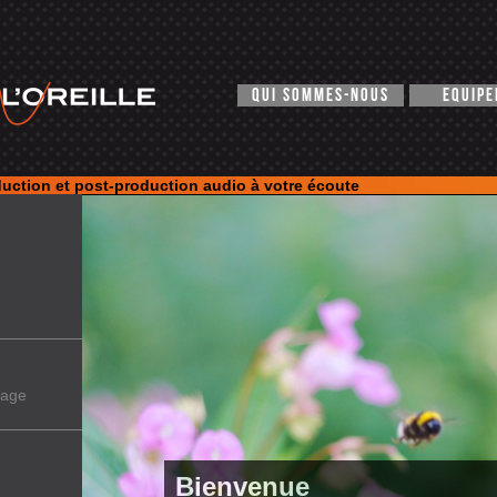
QUI SOMMES-NOUS
EQUIP
uction et post-production audio à votre écoute
tage
Bienvenue